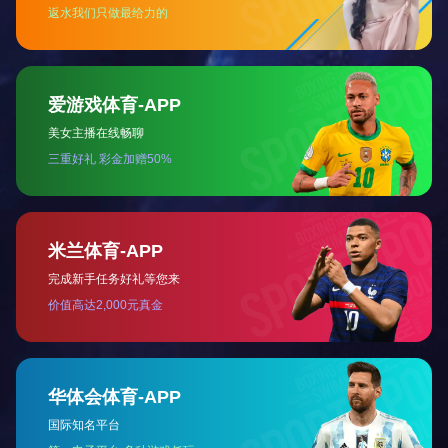
亳州芜湖现代化产业园标准化厂房位于亳州市南部新区
南扩二路与经一路交口东南角。项目共分成两期，一期共6栋
厂房，建筑面积32828平方米，于2012年8月竣工封顶，二期
项目由4栋厂房，建筑面积34145平方米，1栋23403平方米孵
化楼。
项目由集团公司旗下亳州国信投资有限公司自筹资金投
资建设，并与亳州芜湖现代产业园管委会合作。工业园区产业
初步定位以绿色光伏产业、电子信息产业为主。
亳州芜湖工业园南扩二路地块标准厂房一期及二期工程
的建设是亳州芜湖工业园建设的一项重要工程，正努力打造成
为科学发展示范区、环保技术先导区、使之成为亳州市经济发
展的重要增长极、新崛起的现代化环保城。同时也是提升城市
品位、完善城市功能、树立城市形象的需要促进亳州市经济社
会各项事业发展将具有重要历史意义。