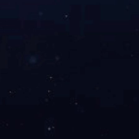
地址：安徽省合肥市包河区上海路8号
电话：0551-63358778 63363738
传真：0551-63358778
公安联网备案号：
34011102002271
皖ICP备17003590号
关注我们