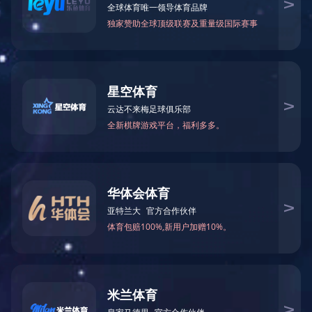
市政工程
工业建筑
企业文化
CULTURE
文化理念
愿景规划
国信期刊
员工天地
党建活动
科技创新
INNOVATE
工法专利
科技成果
管理创新
人力资源
JOB
人才理念
员工风采
教育培训
人才招聘