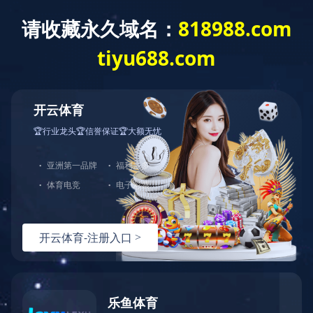
网站首页
HOME
关于国信
ABOUT US
房建工程
集团简介
企业荣誉
领导致辞
组织机构
领导简介
开云（中国）
新闻资讯
符离永胜国际商贸城（宿州市）
NEWS
集团动态
通知公告
项目展示
PROJECT
精品工程
房建工程
房产开发